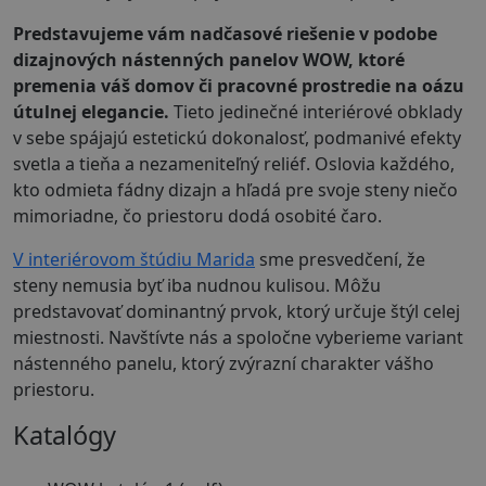
Predstavujeme vám nadčasové riešenie v podobe
dizajnových nástenných panelov WOW, ktoré
premenia váš domov či pracovné prostredie na oázu
útulnej elegancie.
Tieto jedinečné interiérové obklady
v sebe spájajú estetickú dokonalosť, podmanivé efekty
svetla a tieňa a nezameniteľný reliéf. Oslovia každého,
kto odmieta fádny dizajn a hľadá pre svoje steny niečo
mimoriadne, čo priestoru dodá osobité čaro.
V interiérovom štúdiu Marida
sme presvedčení, že
steny nemusia byť iba nudnou kulisou. Môžu
predstavovať dominantný prvok, ktorý určuje štýl celej
miestnosti. Navštívte nás a spoločne vyberieme variant
nástenného panelu, ktorý zvýrazní charakter vášho
priestoru.
Katalógy