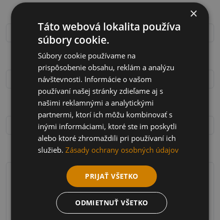
×
Priezvisko
*
Táto webová lokalita používa
súbory cookie.
Súbory cookie používame na
Telefón
*
prispôsobenie obsahu, reklám a analýzu
návštevnosti. Informácie o vašom
používaní našej stránky zdieľame aj s
našimi reklamnými a analytickými
E-mail
*
partnermi, ktorí ich môžu kombinovať s
inými informáciami, ktoré ste im poskytli
alebo ktoré zhromaždili pri používaní ich
služieb.
Zásady ochrany osobných údajov
Správa pre nás
*
PRIJAŤ VŠETKO
ODMIETNUŤ VŠETKO